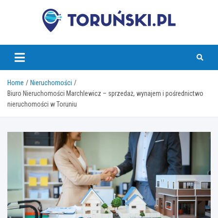
Skip
to
content
torunski.pl
Home
Nieruchomości
Biuro Nieruchomości Marchlewicz – sprzedaż, wynajem i pośrednictwo
nieruchomości w Toruniu