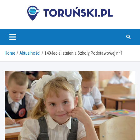
Skip
to
content
torunski.pl
Home
Aktualności
140-lecie istnienia Szkoły Podstawowej nr 1