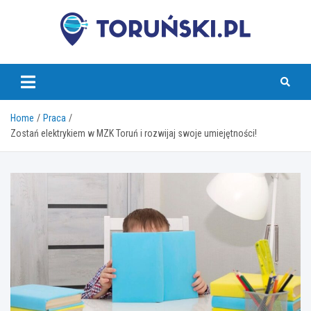
Skip
to
content
torunski.pl
Home
Praca
Zostań elektrykiem w MZK Toruń i rozwijaj swoje umiejętności!