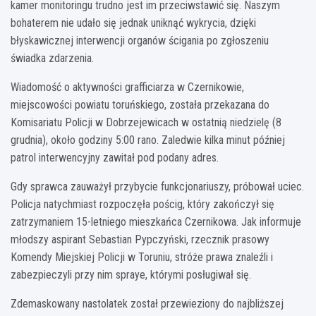
kamer monitoringu trudno jest im przeciwstawić się. Naszym
bohaterem nie udało się jednak uniknąć wykrycia, dzięki
błyskawicznej interwencji organów ścigania po zgłoszeniu
świadka zdarzenia.
Wiadomość o aktywności grafficiarza w Czernikowie,
miejscowości powiatu toruńskiego, została przekazana do
Komisariatu Policji w Dobrzejewicach w ostatnią niedzielę (8
grudnia), około godziny 5:00 rano. Zaledwie kilka minut później
patrol interwencyjny zawitał pod podany adres.
Gdy sprawca zauważył przybycie funkcjonariuszy, próbował uciec.
Policja natychmiast rozpoczęła pościg, który zakończył się
zatrzymaniem 15-letniego mieszkańca Czernikowa. Jak informuje
młodszy aspirant Sebastian Pypczyński, rzecznik prasowy
Komendy Miejskiej Policji w Toruniu, stróże prawa znaleźli i
zabezpieczyli przy nim spraye, którymi posługiwał się.
Zdemaskowany nastolatek został przewieziony do najbliższej