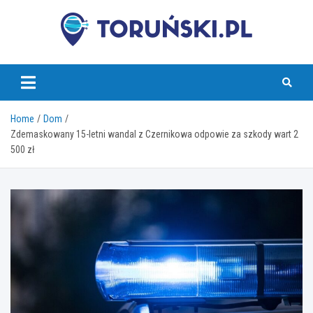
Skip
to
content
torunski.pl
Home
Dom
Zdemaskowany 15-letni wandal z Czernikowa odpowie za szkody wart 2
500 zł