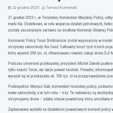
22 grudnia 2023
Tomasz Krzewiński
21 grudnia 2023 r., w Toruńskiej Komendzie Miejskiej Policji, od
marki Kia. Dodatkowo, w celu wsparcia działań patrolowych, funkc
zostały zaczerpnięte zarówno ze środków Komendy Głównej Policji
Komisariat Policji Toruń Śródmieście został wyposażony w model 
otrzymały samochody Kia Ceed. Całkowity koszt tych trzech poja
który wyniósł 290 tys. zł, sfinansowano również zakup drona DJI
Podczas ceremonii przekazania, prezydent Michał Zaleski podkreś
tylko miasto Toruń, ale także powiat toruński. Ponadto, informow
wyrażał się w przekazaniu ok. 700 tys. zł na przeprowadzenie po
Podinspektor Mariusz Gaik, komendant toruńskiej policji, podsumo
nowe samochody, a w tym roku – trzy. Te radiowozy są niezbędn
otrzymujemy drona – zdalny statyw powietrzny, który umożliwia mo
Zaplanowane wydatki na działalność powiatowych komend policji w