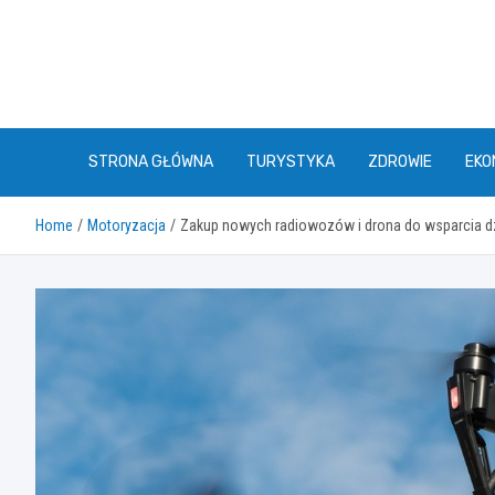
Skip
to
content
STRONA GŁÓWNA
TURYSTYKA
ZDROWIE
EKO
Home
Motoryzacja
Zakup nowych radiowozów i drona do wsparcia dzi