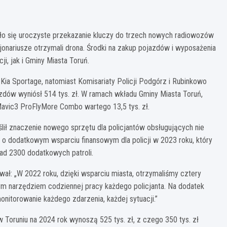
było się uroczyste przekazanie kluczy do trzech nowych radiowozów
jonariusze otrzymali drona. Środki na zakup pojazdów i wyposażenia
, jak i Gminy Miasta Toruń.
Kia Sportage, natomiast Komisariaty Policji Podgórz i Rubinkowo
zdów wyniósł 514 tys. zł. W ramach wkładu Gminy Miasta Toruń,
 Mavic3 ProFlyMore Combo wartego 13,5 tys. zł.
lił znaczenie nowego sprzętu dla policjantów obsługujących nie
ał o dodatkowym wsparciu finansowym dla policji w 2023 roku, który
nad 2300 dodatkowych patroli.
wał: „W 2022 roku, dzięki wsparciu miasta, otrzymaliśmy cztery
ym narzędziem codziennej pracy każdego policjanta. Na dodatek
nitorowanie każdego zdarzenia, każdej sytuacji.”
 Toruniu na 2024 rok wynoszą 525 tys. zł, z czego 350 tys. zł