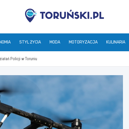
torunski.pl
NOMIA
STYL ŻYCIA
MODA
MOTORYZACJA
KULINARIA
ałań Policji w Toruniu