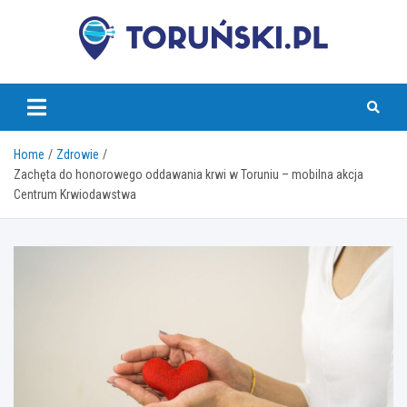
Skip
to
content
torunski.pl
Home
Zdrowie
Zachęta do honorowego oddawania krwi w Toruniu – mobilna akcja
Centrum Krwiodawstwa