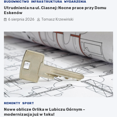
BUDOWNICTWO
INFRASTRUKTURA
WYDARZENIA
Utrudnienia na ul. Ciasnej: Nocne prace przy Domu
Eskenów
6 sierpnia 2026
Tomasz Krzewiński
REMONTY
SPORT
Nowe oblicze Orlika w Lubiczu Górnym –
modernizacja już w toku!