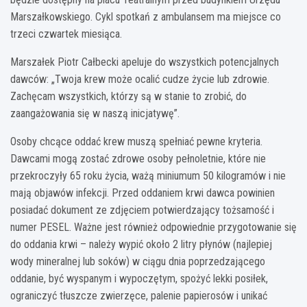
Marszałkowskiego. Cykl spotkań z ambulansem ma miejsce co
trzeci czwartek miesiąca.
Marszałek Piotr Całbecki apeluje do wszystkich potencjalnych
dawców: „Twoja krew może ocalić cudze życie lub zdrowie.
Zachęcam wszystkich, którzy są w stanie to zrobić, do
zaangażowania się w naszą inicjatywę”.
Osoby chcące oddać krew muszą spełniać pewne kryteria.
Dawcami mogą zostać zdrowe osoby pełnoletnie, które nie
przekroczyły 65 roku życia, ważą miniumum 50 kilogramów i nie
mają objawów infekcji. Przed oddaniem krwi dawca powinien
posiadać dokument ze zdjęciem potwierdzający tożsamość i
numer PESEL. Ważne jest również odpowiednie przygotowanie się
do oddania krwi – należy wypić około 2 litry płynów (najlepiej
wody mineralnej lub soków) w ciągu dnia poprzedzającego
oddanie, być wyspanym i wypoczętym, spożyć lekki posiłek,
ograniczyć tłuszcze zwierzęce, palenie papierosów i unikać