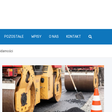
POZOSTAŁE
WPISY
O NAS
KONTAKT
idarności