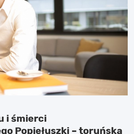
 i śmierci
go Popiełuszki – toruńska