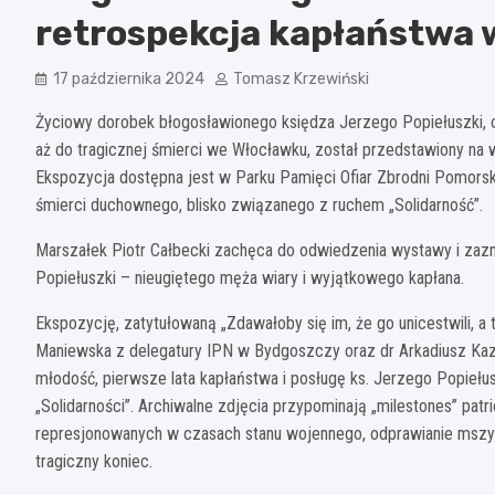
retrospekcja kapłaństwa w
17 października 2024
Tomasz Krzewiński
Życiowy dorobek błogosławionego księdza Jerzego Popiełuszki
aż do tragicznej śmierci we Włocławku, został przedstawiony na
Ekspozycja dostępna jest w Parku Pamięci Ofiar Zbrodni Pomorski
śmierci duchownego, blisko związanego z ruchem „Solidarność”.
Marszałek Piotr Całbecki zachęca do odwiedzenia wystawy i zazn
Popiełuszki – nieugiętego męża wiary i wyjątkowego kapłana.
Ekspozycję, zatytułowaną „Zdawałoby się im, że go unicestwili, a 
Maniewska z delegatury IPN w Bydgoszczy oraz dr Arkadiusz Kaz
młodość, pierwsze lata kapłaństwa i posługę ks. Jerzego Popiełus
„Solidarności”. Archiwalne zdjęcia przypominają „milestones” patr
represjonowanych w czasach stanu wojennego, odprawianie mszy 
tragiczny koniec.