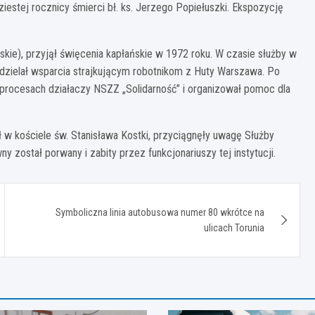
estej rocznicy śmierci bł. ks. Jerzego Popiełuszki. Ekspozycję
ie), przyjął święcenia kapłańskie w 1972 roku. W czasie służby w
 udzielał wsparcia strajkującym robotnikom z Huty Warszawa. Po
 procesach działaczy NSZZ „Solidarność” i organizował pomoc dla
 w kościele św. Stanisława Kostki, przyciągnęły uwagę Służby
 został porwany i zabity przez funkcjonariuszy tej instytucji.
Symboliczna linia autobusowa numer 80 wkrótce na
ulicach Torunia