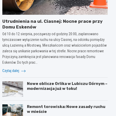
Utrudnienia na ul. Ciasnej: Nocne prace przy
Domu Eskenów
Od 10 do 12 sierpnia, począwszy od godziny 20:00, zaplanowano
tymczasowe wyłączenie ruchu na ulicy Ciasnej, na odcinku pomiędzy
ulicą Łazienną a Mostową. Mieszkańcom oraz właścicielom pojazdów
zaleca się unikanie parkowania w tej strefie. Nocne prace remontowe
Przyczyną zamknięcia jest planowana renowacja fasady Domu
Eskenów. Do tych prac…
Czytaj dalej
Nowe oblicze Orlika w Lubiczu Górnym –
modernizacja już w toku!
Remont torowiska: Nowe zasady ruchu
w mieście