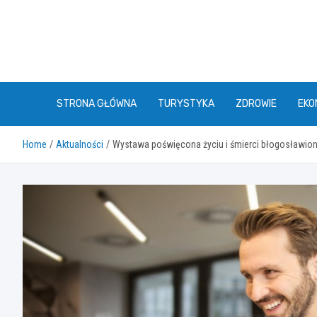
Skip
to
content
STRONA GŁÓWNA
TURYSTYKA
ZDROWIE
EKO
Home
Aktualności
Wystawa poświęcona życiu i śmierci błogosławione