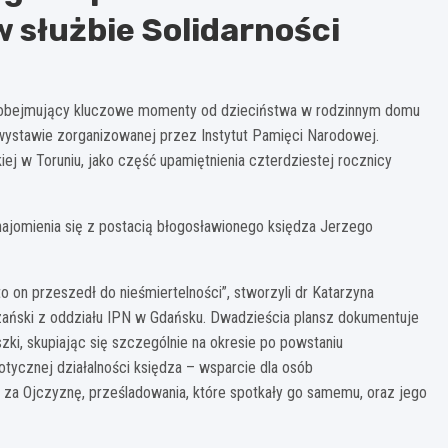
 służbie Solidarności
, obejmujący kluczowe momenty od dzieciństwa w rodzinnym domu
 wystawie zorganizowanej przez Instytut Pamięci Narodowej.
ej w Toruniu, jako część upamiętnienia czterdziestej rocznicy
ajomienia się z postacią błogosławionego księdza Jerzego
to on przeszedł do nieśmiertelności”, stworzyli dr Katarzyna
ański z oddziału IPN w Gdańsku. Dwadzieścia plansz dokumentuje
zki, skupiając się szczególnie na okresie po powstaniu
iotycznej działalności księdza – wsparcie dla osób
za Ojczyznę, prześladowania, które spotkały go samemu, oraz jego