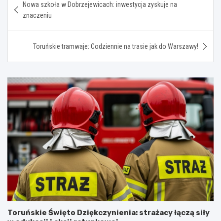
Nowa szkoła w Dobrzejewicach: inwestycja zyskuje na
wpisu
znaczeniu
Toruńskie tramwaje: Codziennie na trasie jak do Warszawy!
Toruńskie Święto Dziękczynienia: strażacy łączą siły