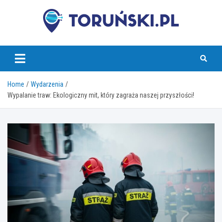
Skip
to
content
torunski.pl
Home
Wydarzenia
Wypalanie traw: Ekologiczny mit, który zagraża naszej przyszłości!