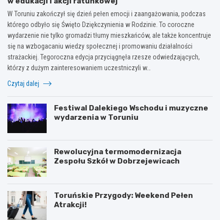
w edukacji i akcji ratunkowej
W Toruniu zakończył się dzień pełen emocji i zaangażowania, podczas
którego odbyło się Święto Dziękczynienia w Rodzinie. To coroczne
wydarzenie nie tylko gromadzi tłumy mieszkańców, ale także koncentruje
się na wzbogacaniu wiedzy społecznej i promowaniu działalności
strażackiej. Tegoroczna edycja przyciągnęła rzesze odwiedzających,
którzy z dużym zainteresowaniem uczestniczyli w…
Czytaj dalej
Festiwal Dalekiego Wschodu i muzyczne
wydarzenia w Toruniu
Rewolucyjna termomodernizacja
Zespołu Szkół w Dobrzejewicach
Toruńskie Przygody: Weekend Pełen
Atrakcji!