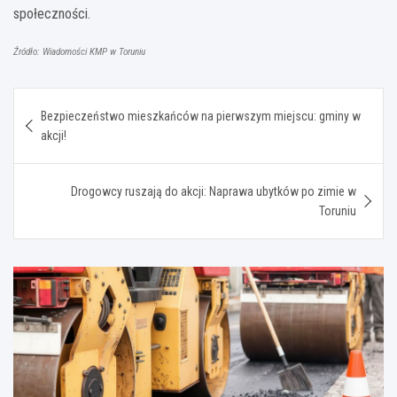
społeczności.
Źródło: Wiadomości KMP w Toruniu
Nawigacja
Bezpieczeństwo mieszkańców na pierwszym miejscu: gminy w
wpisu
akcji!
Drogowcy ruszają do akcji: Naprawa ubytków po zimie w
Toruniu