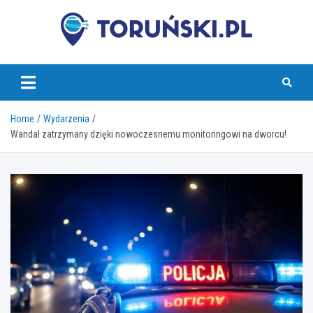
Skip
to
content
torunski.pl
Home
Wydarzenia
Wandal zatrzymany dzięki nowoczesnemu monitoringowi na dworcu!