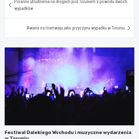
Poranne utrudnienia na drogach pod Toruniem z powodu dwóch
wpisu
wypadków
Awaria osi tramwaju jako przyczyna wypadku w Toruniu
Festiwal Dalekiego Wschodu i muzyczne wydarzenia
w Toruniu