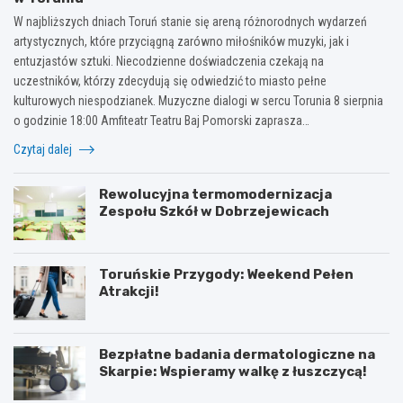
W najbliższych dniach Toruń stanie się areną różnorodnych wydarzeń
artystycznych, które przyciągną zarówno miłośników muzyki, jak i
entuzjastów sztuki. Niecodzienne doświadczenia czekają na
uczestników, którzy zdecydują się odwiedzić to miasto pełne
kulturowych niespodzianek. Muzyczne dialogi w sercu Torunia 8 sierpnia
o godzinie 18:00 Amfiteatr Teatru Baj Pomorski zaprasza…
Czytaj dalej
Rewolucyjna termomodernizacja
Zespołu Szkół w Dobrzejewicach
Toruńskie Przygody: Weekend Pełen
Atrakcji!
Bezpłatne badania dermatologiczne na
Skarpie: Wspieramy walkę z łuszczycą!