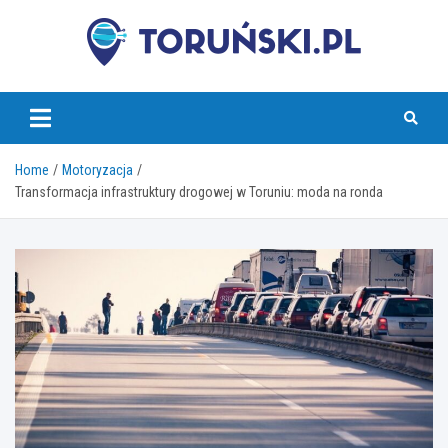
Skip
to
content
torunski.pl
Home
Motoryzacja
Transformacja infrastruktury drogowej w Toruniu: moda na ronda