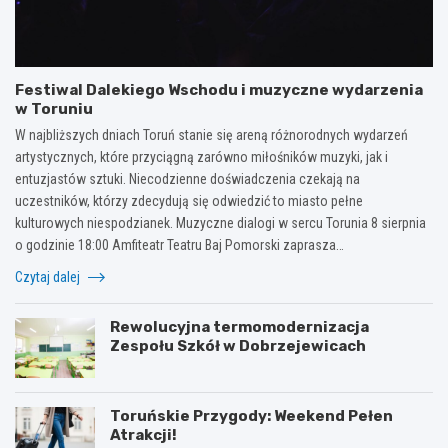
Festiwal Dalekiego Wschodu i muzyczne wydarzenia
w Toruniu
W najbliższych dniach Toruń stanie się areną różnorodnych wydarzeń
artystycznych, które przyciągną zarówno miłośników muzyki, jak i
entuzjastów sztuki. Niecodzienne doświadczenia czekają na
uczestników, którzy zdecydują się odwiedzić to miasto pełne
kulturowych niespodzianek. Muzyczne dialogi w sercu Torunia 8 sierpnia
o godzinie 18:00 Amfiteatr Teatru Baj Pomorski zaprasza…
Czytaj dalej
Rewolucyjna termomodernizacja
Zespołu Szkół w Dobrzejewicach
Toruńskie Przygody: Weekend Pełen
Atrakcji!