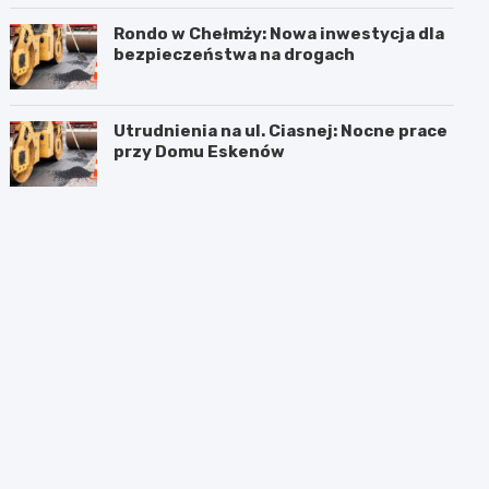
Rondo w Chełmży: Nowa inwestycja dla
bezpieczeństwa na drogach
Utrudnienia na ul. Ciasnej: Nocne prace
przy Domu Eskenów