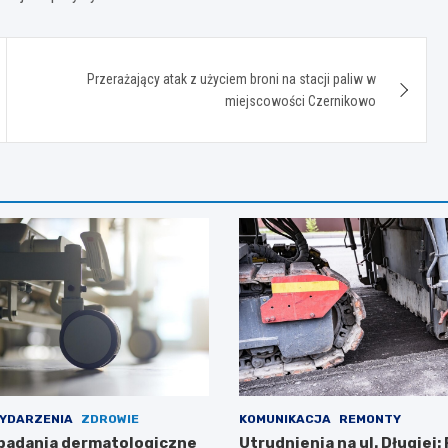
Przerażający atak z użyciem broni na stacji paliw w
miejscowości Czernikowo
YDARZENIA
ZDROWIE
KOMUNIKACJA
REMONTY
badania dermatologiczne
Utrudnienia na ul. Długiej: