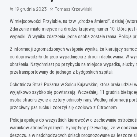
19 grudnia 2023
Tomasz Krzewiński
W miejscowości Przyłubie, na tzw. „drodze śmierci”, dzisiaj (wt
Zdarzenie miało miejsce na drodze krajowej numer 10, która jest
wypadki. W wyniku zdarzenia jedna osoba została ranna. Policja 
Z informacji zgromadzonych wstępnie wynika, że kierujący samo
co doprowadziło do jego wypadnięcia z drogi i dachowania. W wy
obrażenia. Natychmiast po przybyciu na miejsce wypadku, służby
przetransportowany do jednego z bydgoskich szpitali.
Ochotnicza Straż Pożarna w Solcu Kujawskim, która brała udział w
wyjątkowo szybko się powtarzają. Wcześniej, 11 grudnia bieżące
osoba straciła życie a cztery odniosły rany. Według informacji po
przeciwny pas ruchu i zderzył się czołowo z Citroenem.
Policja apeluje do wszystkich kierowców o zachowanie ostrożnoś
warunków atmosferycznych. Synoptycy przewidują, że w godzina
deszczu, a w nadchodzących dniach prognozowane są jeszcze sil