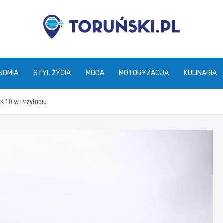
torunski.pl
NOMIA
STYL ŻYCIA
MODA
MOTORYZACJA
KULINARIA
K 10 w Przyłubiu