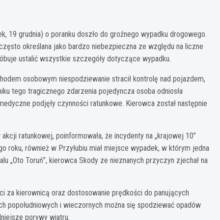
orek, 19 grudnia) o poranku doszło do groźnego wypadku drogowego.
 często określana jako bardzo niebezpieczna ze względu na liczne
próbuje ustalić wszystkie szczegóły dotyczące wypadku.
chodem osobowym niespodziewanie stracił kontrolę nad pojazdem,
niku tego tragicznego zdarzenia pojedyncza osoba odniosła
 medyczne podjęły czynności ratunkowe. Kierowca został następnie
 akcji ratunkowej, poinformowała, że incydenty na „krajowej 10”
go roku, również w Przyłubiu miał miejsce wypadek, w którym jedna
rtalu „Oto Toruń”, kierowca Skody ze nieznanych przyczyn zjechał na
ci za kierownicą oraz dostosowanie prędkości do panujących
ch popołudniowych i wieczornych można się spodziewać opadów
niejsze porywy wiatru.