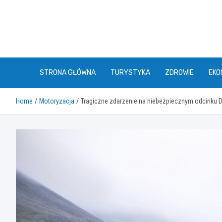
Skip
to
content
STRONA GŁÓWNA
TURYSTYKA
ZDROWIE
EKO
Home
Motoryzacja
Tragiczne zdarzenie na niebezpiecznym odcinku D