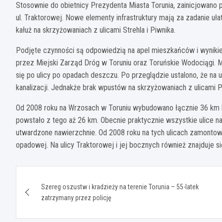
Stosownie do obietnicy Prezydenta Miasta Torunia, zainicjowan
ul. Traktorowej. Nowe elementy infrastruktury mają za zadanie u
kałuż na skrzyżowaniach z ulicami Strehla i Piwnika.
Podjęte czynności są odpowiedzią na apel mieszkańców i wyni
przez Miejski Zarząd Dróg w Toruniu oraz Toruńskie Wodociągi
się po ulicy po opadach deszczu. Po przeglądzie ustalono, że na u
kanalizacji. Jednakże brak wpustów na skrzyżowaniach z ulicami 
Od 2008 roku na Wrzosach w Toruniu wybudowano łącznie 36 km 
powstało z tego aż 26 km. Obecnie praktycznie wszystkie ulice
utwardzone nawierzchnie. Od 2008 roku na tych ulicach zamont
opadowej. Na ulicy Traktorowej i jej bocznych również znajduje s
Nawigacja
Szereg oszustw i kradzieży na terenie Torunia – 55-latek
wpisu
zatrzymany przez policję