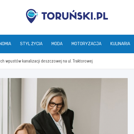
torunski.pl
NOMIA
STYL ŻYCIA
MODA
MOTORYZACJA
KULINARIA
h wpustów kanalizacji deszczowej na ul. Traktorowej