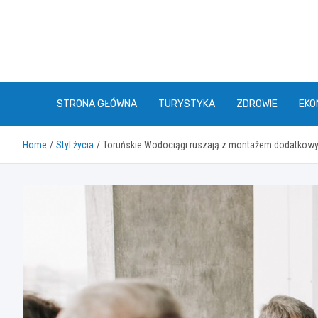
Skip
to
content
STRONA GŁÓWNA
TURYSTYKA
ZDROWIE
EKO
Home
Styl życia
Toruńskie Wodociągi ruszają z montażem dodatkowyc