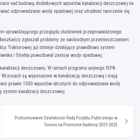
o prace nad budową dodatkowych wpustów kanalizacji deszczowej na
łatwiać odprowadzanie wody opadowej oraz utrudniać tworzenie się
kiem sprawdzającego przeglądu studzienek przeprowadzonego
. Mieszkańcy zgłaszali problemy ze swobodnym przemieszczaniem
licy Traktorowej już istnieje działający prawidłowo system
Piwnika i Strehla powodował zastoje wody opadowej.
kanalizacji deszczowej. W ramach programu unijnego ISPA
 na Wrzosach są wyposażone w kanalizację deszczową i mają
owano prawie 1500 wpustów ulicznych do odprowadzania wody
ię system kanalizacji deszczowej.
Podsumowanie Działalności Rady Pożytku Publicznego w
Toruniu na Przełomie Kadencji 2023-2025