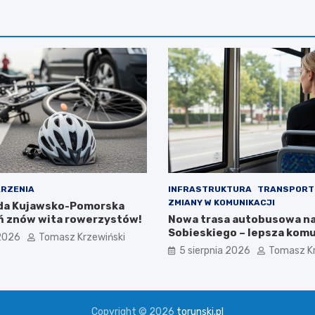
RZENIA
INFRASTRUKTURA
TRANSPORT
ZMIANY W KOMUNIKACJI
da Kujawsko-Pomorska
ń znów wita rowerzystów!
Nowa trasa autobusowa na 
Sobieskiego – lepsza komu
 2026
Tomasz Krzewiński
mieszkańców!
5 sierpnia 2026
Tomasz Kr
Copyright © 2026
torunski.pl