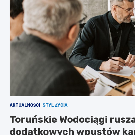
AKTUALNOŚCI
STYL ŻYCIA
Toruńskie Wodociągi rusz
dodatkowych wpustów kana