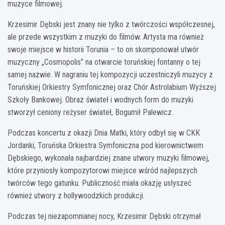
muzyce filmowej.
Krzesimir Dębski jest znany nie tylko z twórczości współczesnej,
ale przede wszystkim z muzyki do filmów. Artysta ma również
swoje miejsce w historii Torunia – to on skomponował utwór
muzyczny „Cosmopolis” na otwarcie toruńskiej fontanny o tej
samej nazwie. W nagraniu tej kompozycji uczestniczyli muzycy z
Toruńskiej Orkiestry Symfonicznej oraz Chór Astrolabium Wyższej
Szkoły Bankowej. Obraz świateł i wodnych form do muzyki
stworzył ceniony reżyser świateł, Bogumił Palewicz.
Podczas koncertu z okazji Dnia Matki, który odbył się w CKK
Jordanki, Toruńska Orkiestra Symfoniczna pod kierownictwem
Dębskiego, wykonała najbardziej znane utwory muzyki filmowej,
które przyniosły kompozytorowi miejsce wśród najlepszych
twórców tego gatunku. Publiczność miała okazję usłyszeć
również utwory z hollywoodzkich produkcji.
Podczas tej niezapomnianej nocy, Krzesimir Dębski otrzymał