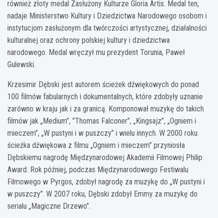
również złoty medal Zasłużony Kulturze Gloria Artis. Medal ten,
nadaje Ministerstwo Kultury i Dziedzictwa Narodowego osobom i
instytucjom zasłużonym dla twórczości artystycznej, działalności
kulturalnej oraz ochrony polskiej kultury i dziedzictwa
narodowego. Medal wręczył mu prezydent Torunia, Paweł
Gulewski.
Krzesimir Dębski jest autorem ścieżek dźwiękowych do ponad
100 filmów fabularnych i dokumentalnych, które zdobyły uznanie
zarówno w kraju jak i za granicą. Komponował muzykę do takich
filmów jak „Medium”, ”Thomas Falconer”, „Kingsajz”, „Ogniem i
mieczem”, „W pustyni i w puszczy” i wielu innych. W 2000 roku
ścieżka dźwiękowa z filmu „Ogniem i mieczem” przyniosła
Dębskiemu nagrodę Międzynarodowej Akademii Filmowej Philip
Award. Rok później, podczas Międzynarodowego Festiwalu
Filmowego w Pyrgos, zdobył nagrodę za muzykę do „W pustyni i
w puszczy”. W 2007 roku, Dębski zdobył Emmy za muzykę do
serialu „Magiczne Drzewo”.