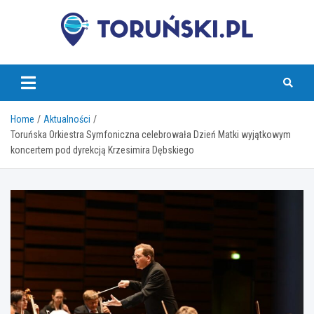
Skip
to
content
torunski.pl
Home
Aktualności
Toruńska Orkiestra Symfoniczna celebrowała Dzień Matki wyjątkowym
koncertem pod dyrekcją Krzesimira Dębskiego