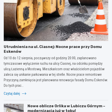
Utrudnienia na ul. Ciasnej: Nocne prace przy Domu
Eskenów
Od 10 do 12 sierpnia, począwszy od godziny 20:00, zaplanowano
tymczasowe wyłączenie ruchu na ulicy Ciasnej, na odcinku pomiędzy
ulicą Łazienną a Mostową. Mieszkańcom oraz właścicielom pojazdów
zaleca się unikanie parkowania w tej strefie. Nocne prace remontowe
Przyczyną zamknięcia jest planowana renowacja fasady Domu Eskenów.
Do tych prac…
Czytaj dalej
Nowe oblicze Orlika w Lubiczu Górnym –
modernizacja już w toku!