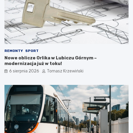
REMONTY
SPORT
Nowe oblicze Orlika w Lubiczu Górnym –
modernizacja już w toku!
6 sierpnia 2026
Tomasz Krzewiński