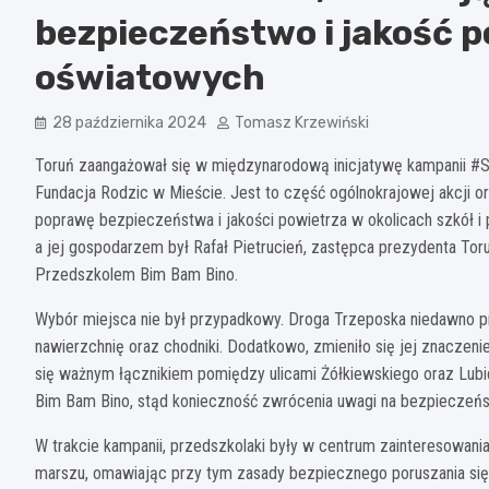
bezpieczeństwo i jakość 
oświatowych
28 października 2024
Tomasz Krzewiński
Toruń zaangażował się w międzynarodową inicjatywę kampanii #St
Fundacja Rodzic w Mieście. Jest to część ogólnokrajowej akcji o
poprawę bezpieczeństwa i jakości powietrza w okolicach szkół i p
a jej gospodarzem był Rafał Pietrucień, zastępca prezydenta Tor
Przedszkolem Bim Bam Bino.
Wybór miejsca nie był przypadkowy. Droga Trzeposka niedawno 
nawierzchnię oraz chodniki. Dodatkowo, zmieniło się jej znaczeni
się ważnym łącznikiem pomiędzy ulicami Żółkiewskiego oraz Lubic
Bim Bam Bino, stąd konieczność zwrócenia uwagi na bezpieczeń
W trakcie kampanii, przedszkolaki były w centrum zainteresowani
marszu, omawiając przy tym zasady bezpiecznego poruszania się 