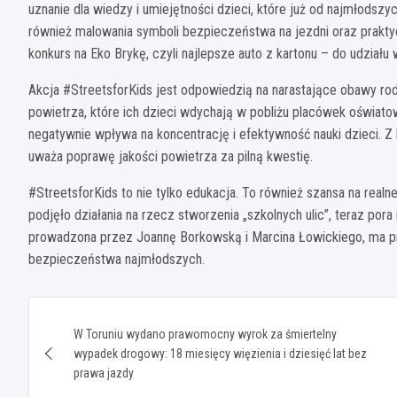
uznanie dla wiedzy i umiejętności dzieci, które już od najmłodsz
również malowania symboli bezpieczeństwa na jezdni oraz praktyc
konkurs na Eko Brykę, czyli najlepsze auto z kartonu – do udział
Akcja #StreetsforKids jest odpowiedzią na narastające obawy rod
powietrza, które ich dzieci wdychają w pobliżu placówek oświat
negatywnie wpływa na koncentrację i efektywność nauki dzieci. Z
uważa poprawę jakości powietrza za pilną kwestię.
#StreetsforKids to nie tylko edukacja. To również szansa na real
podjęło działania na rzecz stworzenia „szkolnych ulic”, teraz por
prowadzona przez Joannę Borkowską i Marcina Łowickiego, ma p
bezpieczeństwa najmłodszych.
Nawigacja
W Toruniu wydano prawomocny wyrok za śmiertelny
wpisu
wypadek drogowy: 18 miesięcy więzienia i dziesięć lat bez
prawa jazdy