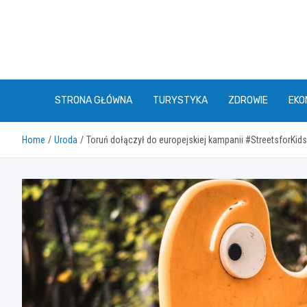
Skip
to
content
STRONA GŁÓWNA
TURYSTYKA
ZDROWIE
EKO
Home
Uroda
Toruń dołączył do europejskiej kampanii #StreetsforKi