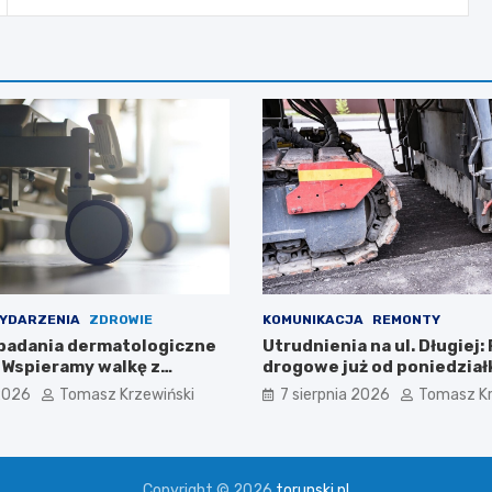
YDARZENIA
ZDROWIE
KOMUNIKACJA
REMONTY
badania dermatologiczne
Utrudnienia na ul. Długiej:
: Wspieramy walkę z
drogowe już od poniedział
 2026
Tomasz Krzewiński
7 sierpnia 2026
Tomasz Kr
Copyright © 2026
torunski.pl