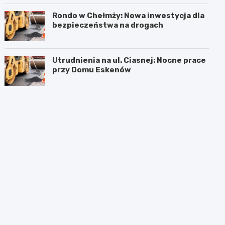
Rondo w Chełmży: Nowa inwestycja dla
bezpieczeństwa na drogach
Utrudnienia na ul. Ciasnej: Nocne prace
przy Domu Eskenów