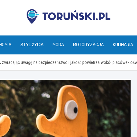
torunski.pl
NOMIA
STYL ŻYCIA
MODA
MOTORYZACJA
KULINARIA
ds, zwracając uwagę na bezpieczeństwo i jakość powietrza wokół placówek oś