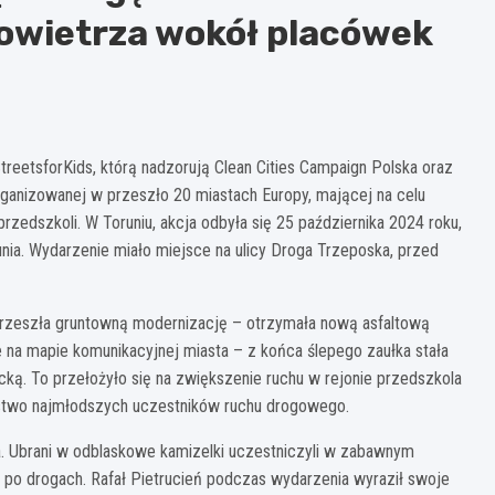
powietrza wokół placówek
reetsforKids, którą nadzorują Clean Cities Campaign Polska oraz
rganizowanej w przeszło 20 miastach Europy, mającej na celu
rzedszkoli. W Toruniu, akcja odbyła się 25 października 2024 roku,
unia. Wydarzenie miało miejsce na ulicy Droga Trzeposka, przed
przeszła gruntowną modernizację – otrzymała nową asfaltową
e na mapie komunikacyjnej miasta – z końca ślepego zaułka stała
ką. To przełożyło się na zwiększenie ruchu w rejonie przedszkola
stwo najmłodszych uczestników ruchu drogowego.
a. Ubrani w odblaskowe kamizelki uczestniczyli w zabawnym
po drogach. Rafał Pietrucień podczas wydarzenia wyraził swoje