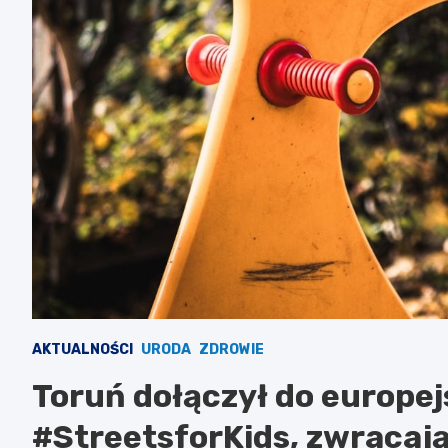
AKTUALNOŚCI
URODA
ZDROWIE
Toruń dołączył do europej
#StreetsforKids, zwracaj