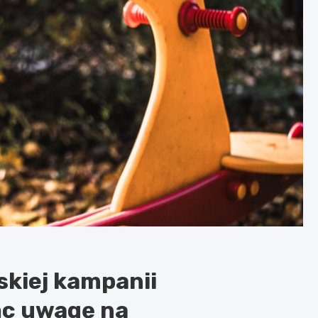
skiej kampanii
ąc uwagę na