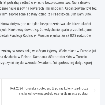
ych lat potrafią zadbać o własne bezpieczeństwo. Nie zabrakło
znej nauki jazdy na rowerach i hulajnogach. Organizowany był też
u w nim zaproszone zostały dzieci z Przedszkola Bim Bam Bino.
ziców dotyczące nie tylko bezpieczeństwa, ale także jakości
owych. Naukowcy dowodzą, że wdychanie spalin przed lekcjami
 badań Fundacji Rodzic w Mieście wynika, że aż 83% rodziców
ne zmiany w otoczeniu, w którym żyjemy. Wiele miast w Europie już
a na działania w Polsce. Kampania #StreetsforKids w Toruniu,
rzyczynić się do wzrostu świadomości społecznej dotyczącej
Rok 2024: Toruńska społeczność po raz kolejny zjednoczy
się, by odnowić nagrobek ważnej dla miasta postaci