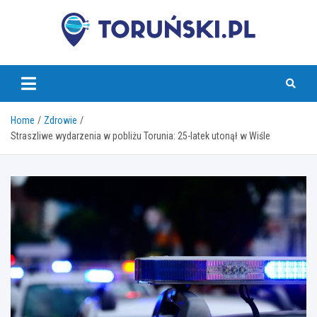
Skip
to
content
torunski.pl
Home
Zdrowie
Straszliwe wydarzenia w pobliżu Torunia: 25-latek utonął w Wiśle