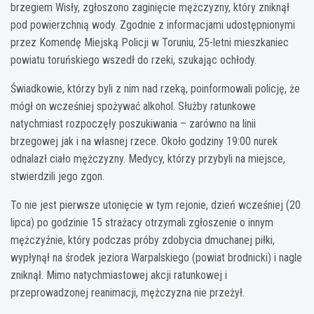
brzegiem Wisły, zgłoszono zaginięcie mężczyzny, który zniknął
pod powierzchnią wody. Zgodnie z informacjami udostępnionymi
przez Komendę Miejską Policji w Toruniu, 25-letni mieszkaniec
powiatu toruńskiego wszedł do rzeki, szukając ochłody.
Świadkowie, którzy byli z nim nad rzeką, poinformowali policję, że
mógł on wcześniej spożywać alkohol. Służby ratunkowe
natychmiast rozpoczęły poszukiwania – zarówno na linii
brzegowej jak i na własnej rzece. Około godziny 19:00 nurek
odnalazł ciało mężczyzny. Medycy, którzy przybyli na miejsce,
stwierdzili jego zgon.
To nie jest pierwsze utonięcie w tym rejonie, dzień wcześniej (20
lipca) po godzinie 15 strażacy otrzymali zgłoszenie o innym
mężczyźnie, który podczas próby zdobycia dmuchanej piłki,
wypłynął na środek jeziora Warpalskiego (powiat brodnicki) i nagle
zniknął. Mimo natychmiastowej akcji ratunkowej i
przeprowadzonej reanimacji, mężczyzna nie przeżył.