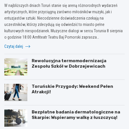
W najbliższych dniach Toruń stanie się areną różnorodnych wydarzeń
artystycznych, które przyciągną zarówno miłośników muzyki, jak i
entuzjastów sztuki. Niecodzienne doświadczenia czekają na
uczestników, którzy zdecydują się odwiedzić to miasto pełne
kulturowych niespodzianek. Muzyczne dialogi w sercu Torunia 8 sierpnia
o godzinie 18:00 Amfiteatr Teatru Baj Pomorski zaprasza…
Czytaj dalej
Rewolucyjna termomodernizacja
Zespołu Szkół w Dobrzejewicach
Toruńskie Przygody: Weekend Pełen
Atrakcji!
Bezpłatne badania dermatologiczne na
Skarpie: Wspieramy walkę z łuszczycą!