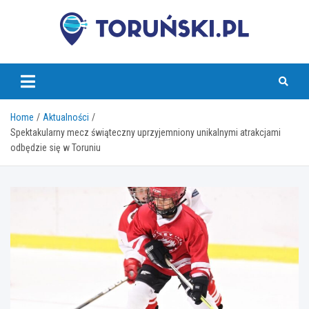
Skip
to
content
torunski.pl
Home
Aktualności
Spektakularny mecz świąteczny uprzyjemniony unikalnymi atrakcjami
odbędzie się w Toruniu