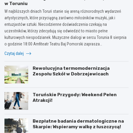
w Toruniu
W najbliższych dniach Toruń stanie się areną różnorodnych wydarzeń
artystycznych, które przyciągną zarówno miłośników muzyki, jak i
entuzjastów sztuki. Niecodzienne doświadczenia czekają na
uczestników, którzy zdecydują się odwiedzić to miasto pełne
kulturowych niespodzianek. Muzyczne dialogi w sercu Torunia 8 sierpnia
o godzinie 18:00 Amfiteatr Teatru Baj Pomorski zaprasza…
Czytaj dalej
Rewolucyjna termomodernizacja
Zespołu Szkół w Dobrzejewicach
Toruńskie Przygody: Weekend Pełen
Atrakcji!
Bezpłatne badania dermatologiczne na
Skarpie: Wspieramy walkę z łuszczycą!