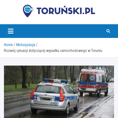
Skip
to
content
torunski.pl
Home
Motoryzacja
Rozwój sytuacji dotyczącej wypadku samochodowego w Toruniu