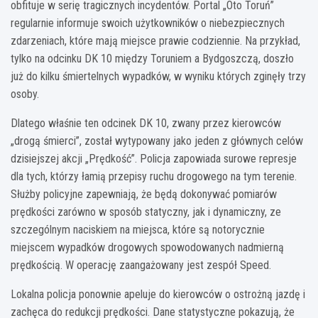
obfituje w serię tragicznych incydentów. Portal „Oto Toruń”
regularnie informuje swoich użytkowników o niebezpiecznych
zdarzeniach, które mają miejsce prawie codziennie. Na przykład,
tylko na odcinku DK 10 między Toruniem a Bydgoszczą, doszło
już do kilku śmiertelnych wypadków, w wyniku których zginęły trzy
osoby.
Dlatego właśnie ten odcinek DK 10, zwany przez kierowców
„drogą śmierci”, został wytypowany jako jeden z głównych celów
dzisiejszej akcji „Prędkość”. Policja zapowiada surowe represje
dla tych, którzy łamią przepisy ruchu drogowego na tym terenie.
Służby policyjne zapewniają, że będą dokonywać pomiarów
prędkości zarówno w sposób statyczny, jak i dynamiczny, ze
szczególnym naciskiem na miejsca, które są notorycznie
miejscem wypadków drogowych spowodowanych nadmierną
prędkością. W operację zaangażowany jest zespół Speed.
Lokalna policja ponownie apeluje do kierowców o ostrożną jazdę i
zachęca do redukcji prędkości. Dane statystyczne pokazują, że