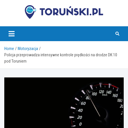
Skip
to
content
torunski.pl
Home
Motoryzacja
Policja przeprowadza intensywne kontrole prędkości na drodze DK 10
pod Toruniem