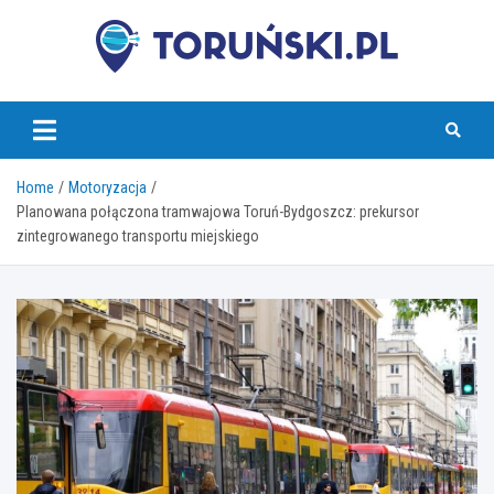
Skip
to
content
torunski.pl
Home
Motoryzacja
Planowana połączona tramwajowa Toruń-Bydgoszcz: prekursor
zintegrowanego transportu miejskiego