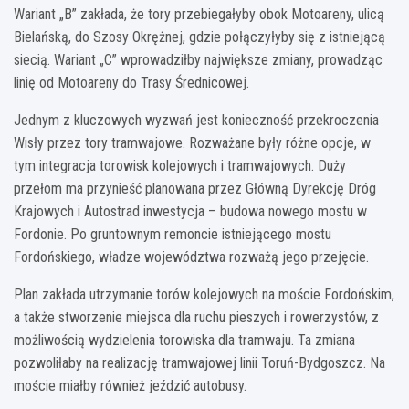
Wariant „B” zakłada, że tory przebiegałyby obok Motoareny, ulicą
Bielańską, do Szosy Okrężnej, gdzie połączyłyby się z istniejącą
siecią. Wariant „C” wprowadziłby największe zmiany, prowadząc
linię od Motoareny do Trasy Średnicowej.
Jednym z kluczowych wyzwań jest konieczność przekroczenia
Wisły przez tory tramwajowe. Rozważane były różne opcje, w
tym integracja torowisk kolejowych i tramwajowych. Duży
przełom ma przynieść planowana przez Główną Dyrekcję Dróg
Krajowych i Autostrad inwestycja – budowa nowego mostu w
Fordonie. Po gruntownym remoncie istniejącego mostu
Fordońskiego, władze województwa rozważą jego przejęcie.
Plan zakłada utrzymanie torów kolejowych na moście Fordońskim,
a także stworzenie miejsca dla ruchu pieszych i rowerzystów, z
możliwością wydzielenia torowiska dla tramwaju. Ta zmiana
pozwoliłaby na realizację tramwajowej linii Toruń-Bydgoszcz. Na
moście miałby również jeździć autobusy.