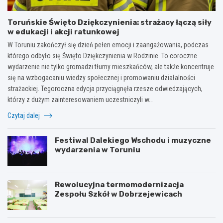
Toruńskie Święto Dziękczynienia: strażacy łączą siły
w edukacji i akcji ratunkowej
W Toruniu zakończył się dzień pełen emocji i zaangażowania, podczas
którego odbyło się Święto Dziękczynienia w Rodzinie. To coroczne
wydarzenie nie tylko gromadzi tłumy mieszkańców, ale także koncentruje
się na wzbogacaniu wiedzy społecznej i promowaniu działalności
strażackiej. Tegoroczna edycja przyciągnęła rzesze odwiedzających,
którzy z dużym zainteresowaniem uczestniczyli w…
Czytaj dalej
Festiwal Dalekiego Wschodu i muzyczne
wydarzenia w Toruniu
Rewolucyjna termomodernizacja
Zespołu Szkół w Dobrzejewicach