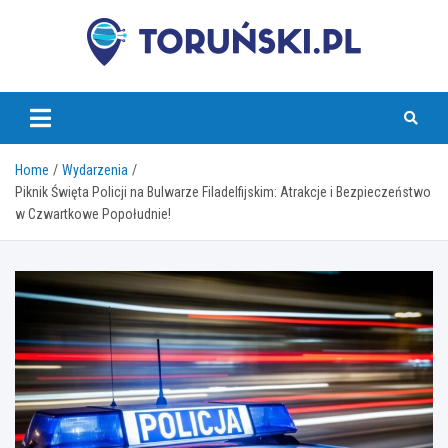
Skip
to
content
torunski.pl
Home
Wydarzenia
Piknik Święta Policji na Bulwarze Filadelfijskim: Atrakcje i Bezpieczeństwo
w Czwartkowe Popołudnie!