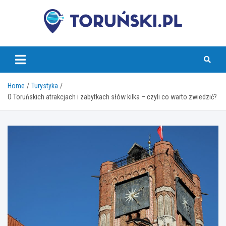
Skip
to
content
torunski.pl
Home
Turystyka
O Toruńskich atrakcjach i zabytkach słów kilka – czyli co warto zwiedzić?