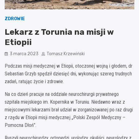
ZDROWIE
Lekarz z Torunia na misji w
Etiopii
3 marca 2023
Tomasz Krzewiński
Podczas misji medycznej w Etiopii, otoczonej wojną i głodem, dr
Sebastian Grzyb spędził dziesięć dni, wykonując szereg trudnych
zadań, ratując życie i zdrowie.
Na co dzień pracuje na oddziale neurochirurgii prywatnego
szpitala miejskiego im. Kopernika w Toruniu. Niedawno wraz z
miejscowymi lekarzami brał udział w zorganizowanej po raz drugi
z rzędu w Etiopii misji medycznej „Polski Zespół Medyczny –
Pomocna Dłoń”.
Ruszyli neurochirurdzy, ortopedzi, urolodzy, okuliści, neurolodzy z