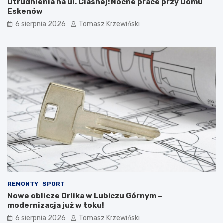
Utrudnienia na ul. Ciasnej: Nocne prace przy Domu
Eskenów
6 sierpnia 2026
Tomasz Krzewiński
REMONTY
SPORT
Nowe oblicze Orlika w Lubiczu Górnym –
modernizacja już w toku!
6 sierpnia 2026
Tomasz Krzewiński