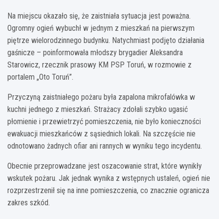
Na miejscu okazało się, że zaistniała sytuacja jest poważna.
Ogromny ogień wybuchł w jednym z mieszkań na pierwszym
piętrze wielorodzinnego budynku. Natychmiast podjęto działania
gaśnicze – poinformowała młodszy brygadier Aleksandra
Starowicz, rzecznik prasowy KM PSP Toruń, w rozmowie z
portalem „Oto Toruń”.
Przyczyną zaistniałego pożaru była zapalona mikrofalówka w
kuchni jednego z mieszkań. Strażacy zdołali szybko ugasić
płomienie i przewietrzyć pomieszczenia, nie było konieczności
ewakuacji mieszkańców z sąsiednich lokali. Na szczęście nie
odnotowano żadnych ofiar ani rannych w wyniku tego incydentu.
Obecnie przeprowadzane jest oszacowanie strat, które wynikły
wskutek pożaru. Jak jednak wynika z wstępnych ustaleń, ogień nie
rozprzestrzenił się na inne pomieszczenia, co znacznie ogranicza
zakres szkód.