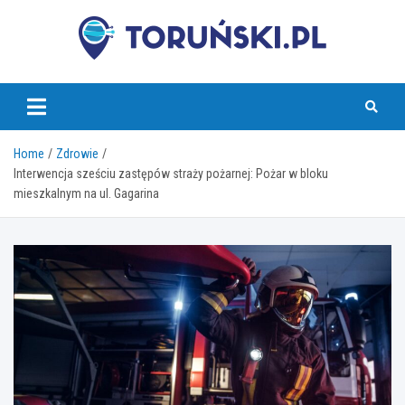
Skip
to
content
torunski.pl
Home
Zdrowie
Interwencja sześciu zastępów straży pożarnej: Pożar w bloku
mieszkalnym na ul. Gagarina