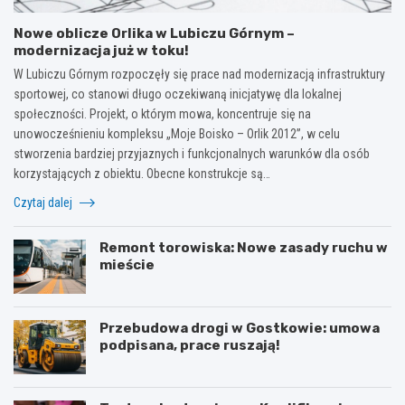
Nowe oblicze Orlika w Lubiczu Górnym –
modernizacja już w toku!
W Lubiczu Górnym rozpoczęły się prace nad modernizacją infrastruktury
sportowej, co stanowi długo oczekiwaną inicjatywę dla lokalnej
społeczności. Projekt, o którym mowa, koncentruje się na
unowocześnieniu kompleksu „Moje Boisko – Orlik 2012”, w celu
stworzenia bardziej przyjaznych i funkcjonalnych warunków dla osób
korzystających z obiektu. Obecne konstrukcje są…
Czytaj dalej
Remont torowiska: Nowe zasady ruchu w
mieście
Przebudowa drogi w Gostkowie: umowa
podpisana, prace ruszają!