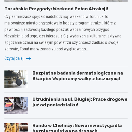
Toruńskie Przygody: Weekend Pełen Atrakcji!
Czy zamierzasz spędzić nadchodzący weekend w Toruniu? To
malownicze miasto przygotowało bogaty program atrakcji, które z
pewnością zadowolą każdego poszukiwacza nowych przygód.
Niezależnie od tego, czy interesują Cię wydarzenia kulturalne, aktywne
spędzanie czasu na świeżym powietrzu czy chcesz zadbać o swoje
zdrowie, Toruń ma w zanadrzu coś wyjątkowego.…
Czytaj dalej
Bezpłatne badania dermatologiczne na
Skarpie: Wspieramy walkę z łuszczycą!
Utrudnienia na ul. Długiej: Prace drogowe
już od poniedziałku!
Rondo w Chełmży: Nowa inwestycja dla
bezpieczeństwa na drogach