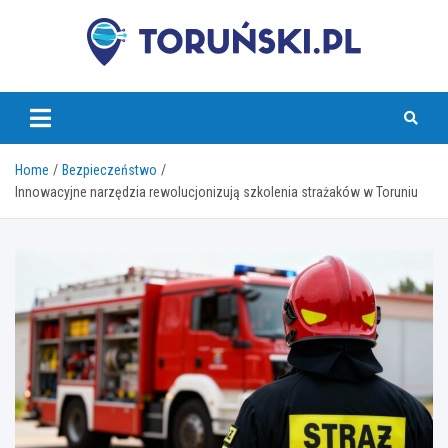
Skip
to
content
torunski.pl
Home
Bezpieczeństwo
Innowacyjne narzędzia rewolucjonizują szkolenia strażaków w Toruniu