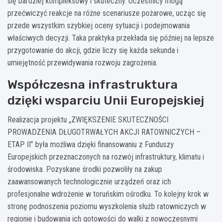
się bardziej kompleksowy i skuteczny. Uczestnicy mogą
przećwiczyć reakcje na różne scenariusze pożarowe, ucząc się
przede wszystkim szybkiej oceny sytuacji i podejmowania
właściwych decyzji. Taka praktyka przekłada się później na lepsze
przygotowanie do akcji, gdzie liczy się każda sekunda i
umiejętność przewidywania rozwoju zagrożenia.
Współczesna infrastruktura
dzięki wsparciu Unii Europejskiej
Realizacja projektu „ZWIĘKSZENIE SKUTECZNOŚCI
PROWADZENIA DŁUGOTRWAŁYCH AKCJI RATOWNICZYCH –
ETAP II” była możliwa dzięki finansowaniu z Funduszy
Europejskich przeznaczonych na rozwój infrastruktury, klimatu i
środowiska. Pozyskane środki pozwoliły na zakup
zaawansowanych technologicznie urządzeń oraz ich
profesjonalne wdrożenie w toruńskim ośrodku. To kolejny krok w
stronę podnoszenia poziomu wyszkolenia służb ratowniczych w
regionie i budowania ich gotowości do walki z nowoczesnymi