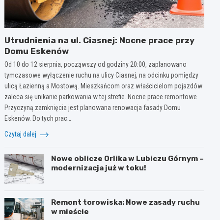
Utrudnienia na ul. Ciasnej: Nocne prace przy
Domu Eskenów
Od 10 do 12 sierpnia, począwszy od godziny 20:00, zaplanowano
tymczasowe wyłączenie ruchu na ulicy Ciasnej, na odcinku pomiędzy
ulicą Łazienną a Mostową. Mieszkańcom oraz właścicielom pojazdów
zaleca się unikanie parkowania w tej strefie. Nocne prace remontowe
Przyczyną zamknięcia jest planowana renowacja fasady Domu
Eskenów. Do tych prac…
Czytaj dalej
Nowe oblicze Orlika w Lubiczu Górnym –
modernizacja już w toku!
Remont torowiska: Nowe zasady ruchu
w mieście