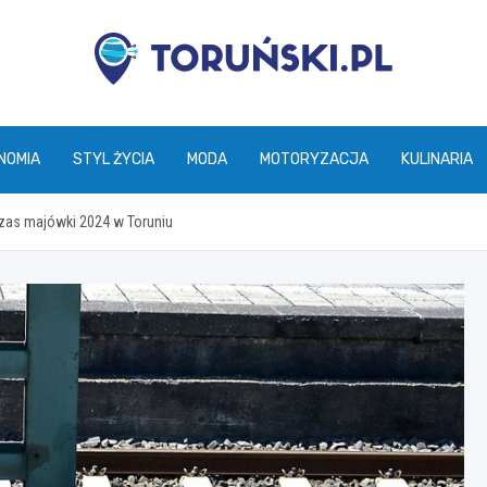
torunski.pl
NOMIA
STYL ŻYCIA
MODA
MOTORYZACJA
KULINARIA
zas majówki 2024 w Toruniu