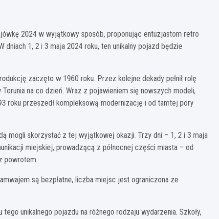
majówkę 2024 w wyjątkowy sposób, proponując entuzjastom retro
dniach 1, 2 i 3 maja 2024 roku, ten unikalny pojazd będzie
odukcję zaczęto w 1960 roku. Przez kolejne dekady pełnił rolę
Torunia na co dzień. Wraz z pojawieniem się nowszych modeli,
993 roku przeszedł kompleksową modernizację i od tamtej pory
 mogli skorzystać z tej wyjątkowej okazji. Trzy dni – 1, 2 i 3 maja
munikacji miejskiej, prowadzącą z północnej części miasta – od
 z powrotem.
ramwajem są bezpłatne, liczba miejsc jest ograniczona ze
 tego unikalnego pojazdu na różnego rodzaju wydarzenia. Szkoły,