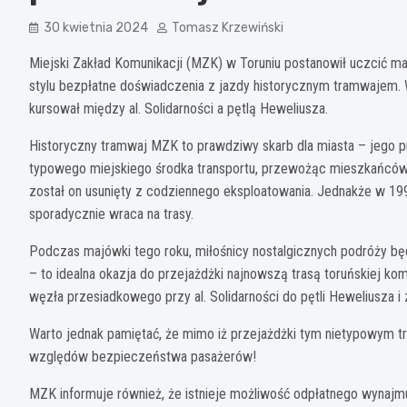
30 kwietnia 2024
Tomasz Krzewiński
Miejski Zakład Komunikacji (MZK) w Toruniu postanowił uczcić 
stylu bezpłatne doświadczenia z jazdy historycznym tramwajem. W 
kursował między al. Solidarności a pętlą Heweliusza.
Historyczny tramwaj MZK to prawdziwy skarb dla miasta – jego pr
typowego miejskiego środka transportu, przewożąc mieszkańców 
został on usunięty z codziennego eksploatowania. Jednakże w 1
sporadycznie wraca na trasy.
Podczas majówki tego roku, miłośnicy nostalgicznych podróży będą
– to idealna okazja do przejażdżki najnowszą trasą toruńskiej ko
węzła przesiadkowego przy al. Solidarności do pętli Heweliusza i
Warto jednak pamiętać, że mimo iż przejażdżki tym nietypowym t
względów bezpieczeństwa pasażerów!
MZK informuje również, że istnieje możliwość odpłatnego wynajmu