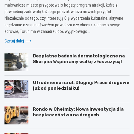
malownicze miasto przygotowało bogaty program atrakcji, które z
pewnością zadowolą każdego poszukiwacza nowych przygód.
Niezależnie od tego, czy interesują Cię wydarzenia kulturalne, aktywne
spędzanie czasu na świeżym powietrzu czy chcesz zadbać o swoje
zdrowie, Toruń ma w zanadrzu coś wyjątkowego.…
Czytaj dalej
Bezpłatne badania dermatologiczne na
Skarpie: Wspieramy walkę z łuszczycą!
Utrudnienia na ul. Długiej: Prace drogowe
już od poniedziałku!
Rondo w Chełmży: Nowa inwestycja dla
bezpieczeństwa na drogach