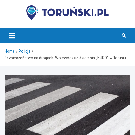
Skip
to
content
torunski.pl
Home
Policja
Bezpieczeństwo na drogach: Wojewódzkie działania „NURD” w Toruniu