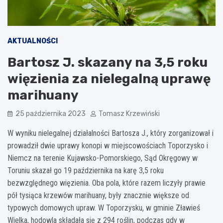
AKTUALNOŚCI
Bartosz J. skazany na 3,5 roku
więzienia za nielegalną uprawę
marihuany
25 października 2023
Tomasz Krzewiński
W wyniku nielegalnej działalności Bartosza J., który zorganizował i
prowadził dwie uprawy konopi w miejscowościach Toporzysko i
Niemcz na terenie Kujawsko-Pomorskiego, Sąd Okręgowy w
Toruniu skazał go 19 października na karę 3,5 roku
bezwzględnego więzienia. Oba pola, które razem liczyły prawie
pół tysiąca krzewów marihuany, były znacznie większe od
typowych domowych upraw. W Toporzysku, w gminie Zławieś
Wielka, hodowla składała się z 294 roślin, podczas gdy w