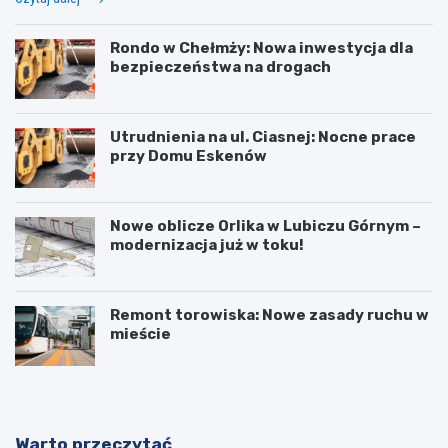
Rondo w Chełmży: Nowa inwestycja dla
bezpieczeństwa na drogach
Utrudnienia na ul. Ciasnej: Nocne prace
przy Domu Eskenów
Nowe oblicze Orlika w Lubiczu Górnym –
modernizacja już w toku!
Remont torowiska: Nowe zasady ruchu w
mieście
Warto przeczytać