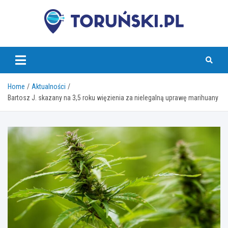
Skip
to
content
torunski.pl
Home
Aktualności
Bartosz J. skazany na 3,5 roku więzienia za nielegalną uprawę marihuany