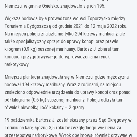
Niemczu, w gminie Osielsko, znajdowało się ich 195.
Większa hodowla była prowadzona we wsi Toporzysko między
Toruniem a Bydgoszczą od grudnia 2021 do 12 maja 2022 roku.
Na miejscu policja znalazła nie tylko 294 krzewy marihuany, ale
także specjalistyczny sprzęt do uprawy konopi oraz prawie
kilogram (0,9 kg) suszonej marihuany. Bartosz J. zbierał tam
konopie i przygotowywał je do wprowadzenia na rynek
narkotykowy.
Mniejsza plantacja znajdowała się w Niemczu, gdzie mężczyzna
hodował 194 krzewy marihuany. Wraz z roślinami, na miejscu
znaleziono odpowiednie urządzenia do uprawy konopi oraz ponad
pół kilograma (0,6 kg) suszonej marihuany. Policja odkryła tam
również niewielką ilość kokainy – 2 gramy.
19 października Bartosz J. został skazany przez Sąd Okręgowy w
Toruniu na karę łączną 3,5 roku bezwzględnego więzienia za
przestępstwa narkotykowe. Wyrok obejmował również grzywnę w