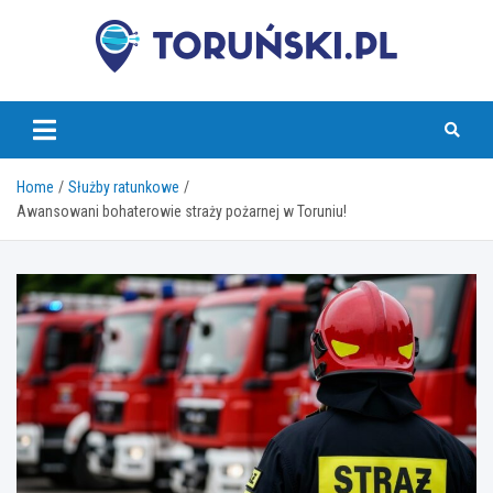
Skip
to
content
torunski.pl
Home
Służby ratunkowe
Awansowani bohaterowie straży pożarnej w Toruniu!