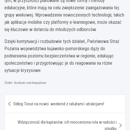
tym, w przyszłości planowane są nowe formy i metody
edukacyjne, które mają na celu zwiększenie zaangażowania tej
grupy wiekowej. Wprowadzenie nowoczesnych technologii, takich
jak aplikacje mobilne czy platformy e-learningowe, może okazać
się kluczowe w dotarciu do młodszych odbiorców.
Dzięki kontynuacji i rozbudowie tych działań, Państwowa Straż
Pożarna województwa kujawsko-pomorskiego dąży do
podniesienia poziomu bezpieczeństwa w regionie, edukując
społeczeństwo i przygotowując je do reagowania na różne
sytuacje kryzysowe.
Źródło: facebook.com/kwpsptorun
Nawigacja
Odkryj Toruń na nowo: weekend z rabatami i atrakcjami!
wpisu
Wdzięczność dla kapłanów: ich nieoceniona rola w radości i
smutku