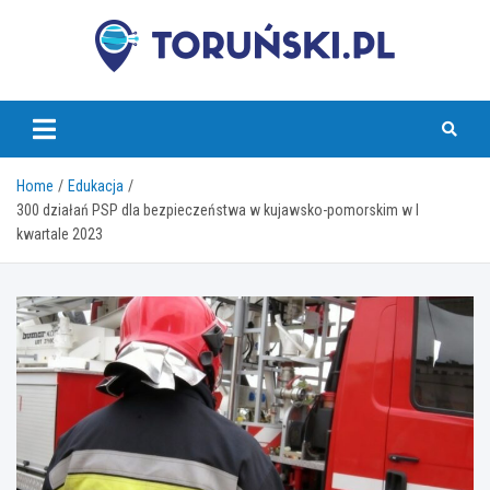
Skip
to
content
torunski.pl
Home
Edukacja
300 działań PSP dla bezpieczeństwa w kujawsko-pomorskim w I
kwartale 2023